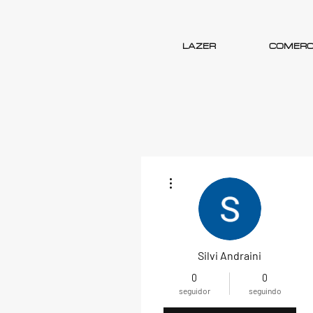
LAZER
COMERC
Mais ações
Silvi Andraini
0
0
seguidor
seguindo