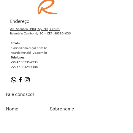
Endereço
Av. Atlântica, 4910, Ap. 201, Centro.
Balneário Camboriú/ SC – CEP: 88330-030
Emails:
clarice@rinaldi-yd.com.br
ricardo@rinaldi-yd.com.br
Telefones:
+55 47 99235-0133
+55 47 98429-1308
Fale conosco!
Nome
Sobrenome
Email