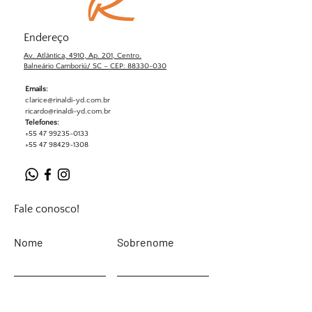
Endereço
Av. Atlântica, 4910, Ap. 201, Centro.
Balneário Camboriú/ SC – CEP: 88330-030
Emails:
clarice@rinaldi-yd.com.br
ricardo@rinaldi-yd.com.br
Telefones:
+55 47 99235-0133
+55 47 98429-1308
Fale conosco!
Nome
Sobrenome
Email