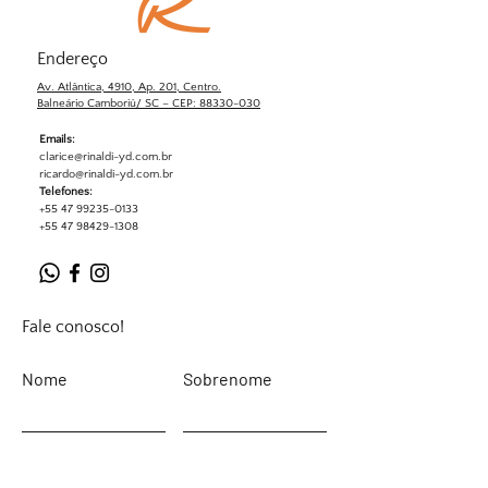
Endereço
Av. Atlântica, 4910, Ap. 201, Centro.
Balneário Camboriú/ SC – CEP: 88330-030
Emails:
clarice@rinaldi-yd.com.br
ricardo@rinaldi-yd.com.br
Telefones:
+55 47 99235-0133
+55 47 98429-1308
Fale conosco!
Nome
Sobrenome
Email