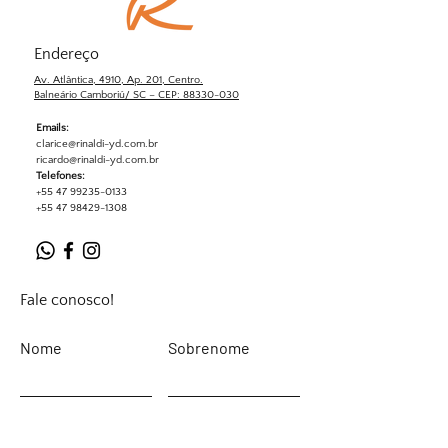
Endereço
Av. Atlântica, 4910, Ap. 201, Centro.
Balneário Camboriú/ SC – CEP: 88330-030
Emails:
clarice@rinaldi-yd.com.br
ricardo@rinaldi-yd.com.br
Telefones:
+55 47 99235-0133
+55 47 98429-1308
Fale conosco!
Nome
Sobrenome
Email