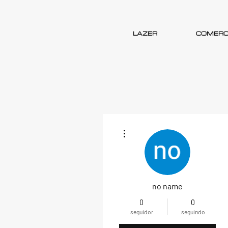
LAZER
COMERC
Mais ações
no name
0
0
seguidor
seguindo