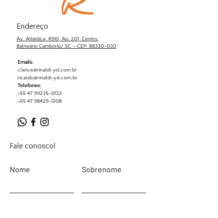
Endereço
Av. Atlântica, 4910, Ap. 201, Centro.
Balneário Camboriú/ SC – CEP: 88330-030
Emails:
clarice@rinaldi-yd.com.br
ricardo@rinaldi-yd.com.br
Telefones:
+55 47 99235-0133
+55 47 98429-1308
Fale conosco!
Nome
Sobrenome
Email