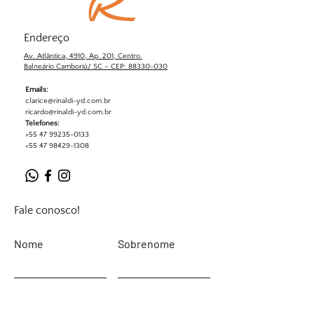
Endereço
Av. Atlântica, 4910, Ap. 201, Centro.
Balneário Camboriú/ SC – CEP: 88330-030
Emails:
clarice@rinaldi-yd.com.br
ricardo@rinaldi-yd.com.br
Telefones:
+55 47 99235-0133
+55 47 98429-1308
Fale conosco!
Nome
Sobrenome
Email