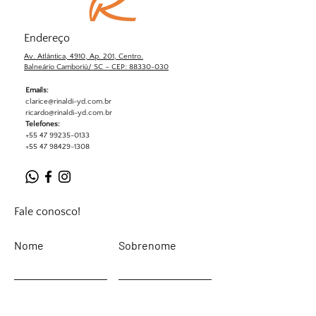
Endereço
Av. Atlântica, 4910, Ap. 201, Centro.
Balneário Camboriú/ SC – CEP: 88330-030
Emails:
clarice@rinaldi-yd.com.br
ricardo@rinaldi-yd.com.br
Telefones:
+55 47 99235-0133
+55 47 98429-1308
Fale conosco!
Nome
Sobrenome
Email