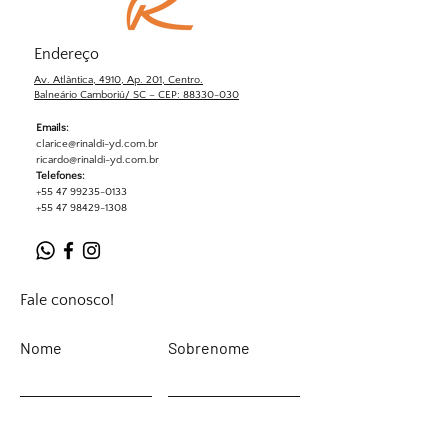
Endereço
Av. Atlântica, 4910, Ap. 201, Centro.
Balneário Camboriú/ SC – CEP: 88330-030
Emails:
clarice@rinaldi-yd.com.br
ricardo@rinaldi-yd.com.br
Telefones:
+55 47 99235-0133
+55 47 98429-1308
Fale conosco!
Nome
Sobrenome
Email