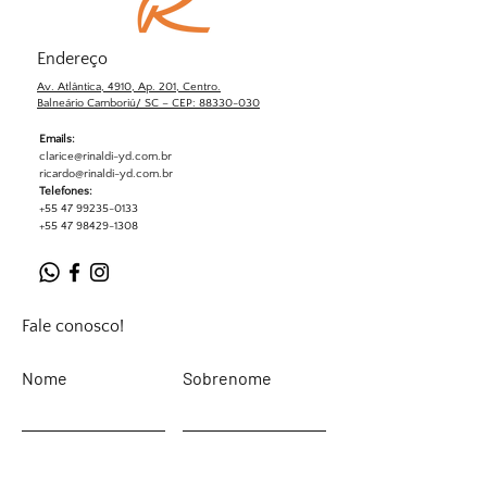
Endereço
Av. Atlântica, 4910, Ap. 201, Centro.
Balneário Camboriú/ SC – CEP: 88330-030
Emails:
clarice@rinaldi-yd.com.br
ricardo@rinaldi-yd.com.br
Telefones:
+55 47 99235-0133
+55 47 98429-1308
Fale conosco!
Nome
Sobrenome
Email