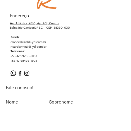
Endereço
Av. Atlântica, 4910, Ap. 201, Centro.
Balneário Camboriú/ SC – CEP: 88330-030
Emails:
clarice@rinaldi-yd.com.br
ricardo@rinaldi-yd.com.br
Telefones:
+55 47 99235-0133
+55 47 98429-1308
Fale conosco!
Nome
Sobrenome
Email