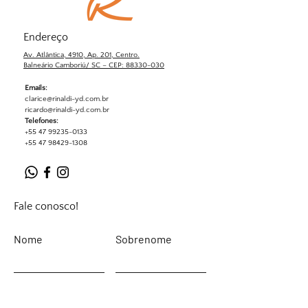
Endereço
Av. Atlântica, 4910, Ap. 201, Centro.
Balneário Camboriú/ SC – CEP: 88330-030
Emails:
clarice@rinaldi-yd.com.br
ricardo@rinaldi-yd.com.br
Telefones:
+55 47 99235-0133
+55 47 98429-1308
Fale conosco!
Nome
Sobrenome
Email