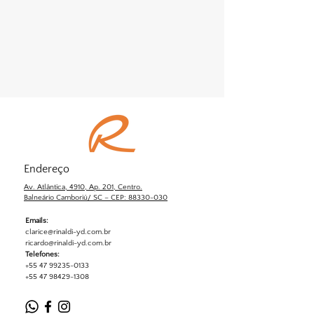
Endereço
Av. Atlântica, 4910, Ap. 201, Centro.
Balneário Camboriú/ SC – CEP: 88330-030
Emails:
clarice@rinaldi-yd.com.br
ricardo@rinaldi-yd.com.br
Telefones:
+55 47 99235-0133
+55 47 98429-1308