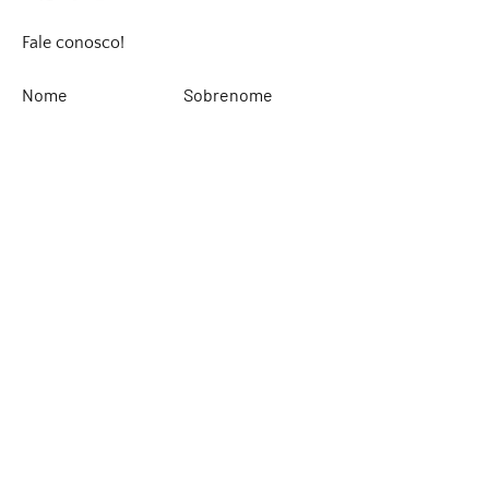
Fale conosco!
Nome
Sobrenome
Email
Deixe sua mensagem...
Enviar
Rinaldi Yacht Design