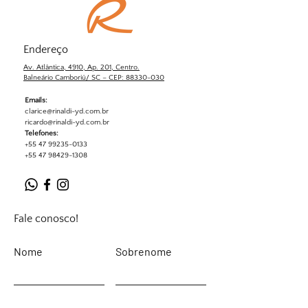
Endereço
Av. Atlântica, 4910, Ap. 201, Centro.
Balneário Camboriú/ SC – CEP: 88330-030
Emails:
clarice@rinaldi-yd.com.br
ricardo@rinaldi-yd.com.br
Telefones:
+55 47 99235-0133
+55 47 98429-1308
Fale conosco!
Nome
Sobrenome
Email