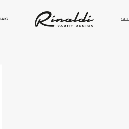
IAIS
SO