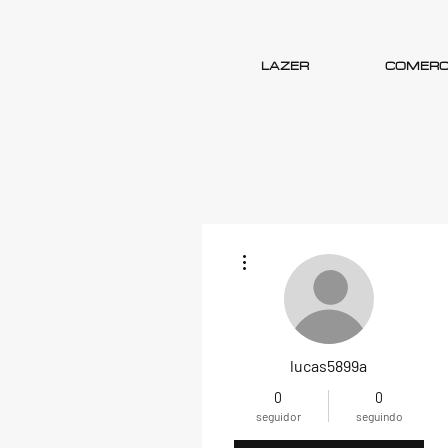
LAZER
COMERC
Mais ações
lucas5899a
0
0
seguidor
seguindo