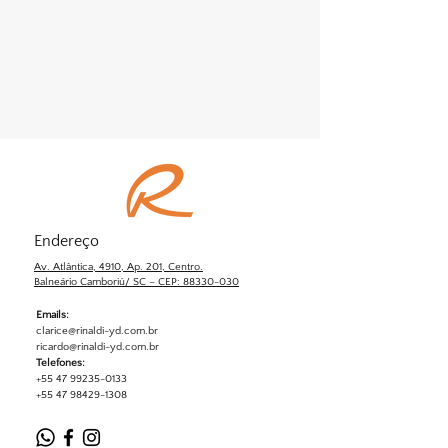
Endereço
Av. Atlântica, 4910, Ap. 201, Centro.
Balneário Camboriú/ SC – CEP: 88330-030
Emails:
clarice@rinaldi-yd.com.br
ricardo@rinaldi-yd.com.br
Telefones:
+55 47 99235-0133
+55 47 98429-1308