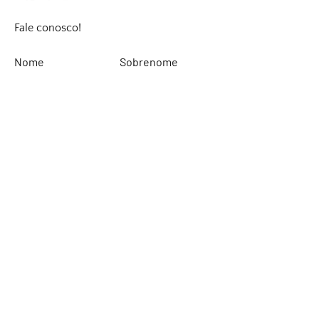
Fale conosco!
Nome
Sobrenome
Email
Deixe sua mensagem...
Enviar
Rinaldi Yacht Design