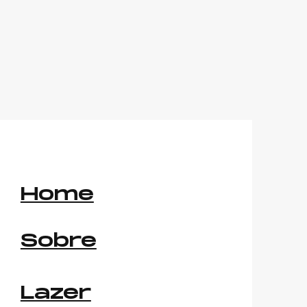
Home
Sobre
Lazer