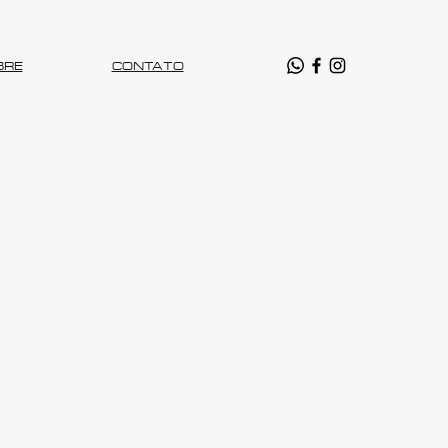
BRE
CONTATO