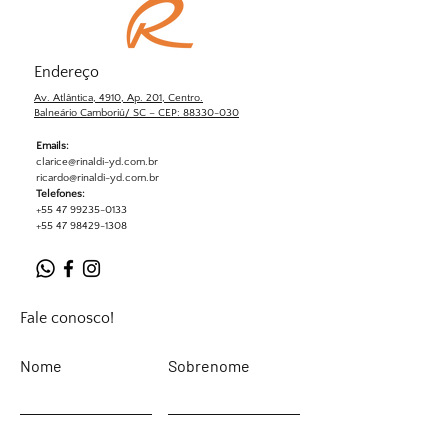
Endereço
Av. Atlântica, 4910, Ap. 201, Centro.
Balneário Camboriú/ SC – CEP: 88330-030
Emails:
clarice@rinaldi-yd.com.br
ricardo@rinaldi-yd.com.br
Telefones:
+55 47 99235-0133
+55 47 98429-1308
Fale conosco!
Nome
Sobrenome
Email