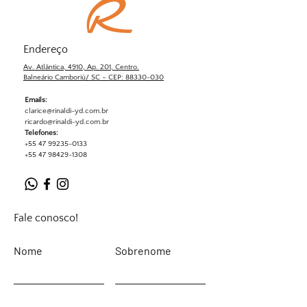
Endereço
Av. Atlântica, 4910, Ap. 201, Centro.
Balneário Camboriú/ SC – CEP: 88330-030
Emails:
clarice@rinaldi-yd.com.br
ricardo@rinaldi-yd.com.br
Telefones:
+55 47 99235-0133
+55 47 98429-1308
Fale conosco!
Nome
Sobrenome
Email