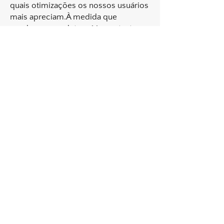
quais otimizações os nossos usuários
mais apreciam.À medida que
vendemos produtos, é importante
entendermos as estatísticas sobre
quantos visitantes de nosso site
realmente compram e, portanto, esse
é o tipo de dados que esses cookies
rastrearão. Isso é importante para
você, pois significa que podemos
fazer previsões de negócios com
precisão que nos permitem analizar
nossos custos de publicidade e
produtos para garantir o melhor
preço possível.Compromisso do
UsuárioO usuário se compromete a
fazer uso adequado dos conteúdos e
da informação que o Rinaldi Yacht
Design oferece no site e com caráter
enunciativo, mas não limitativo:A)