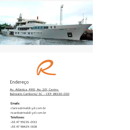
Endereço
Av. Atlântica, 4910, Ap. 201, Centro.
Balneário Camboriú/ SC – CEP: 88330-030
Emails:
clarice@rinaldi-yd.com.br
ricardo@rinaldi-yd.com.br
Telefones:
+55 47 99235-0133
+55 47 98429-1308