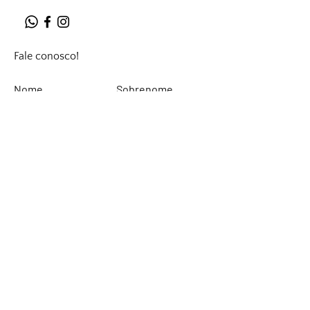
Fale conosco!
Nome
Sobrenome
Email
Deixe sua mensagem...
Enviar
Rinaldi Yacht Design