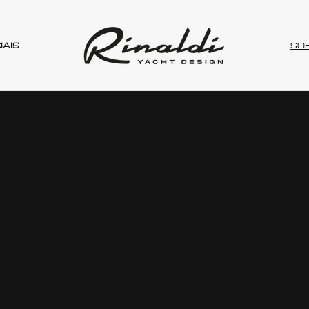
IAIS
SO