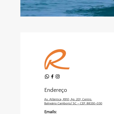
Endereço
Av. Atlântica, 4910, Ap. 201, Centro.
Balneário Camboriú/ SC – CEP: 88330-030
Emails: