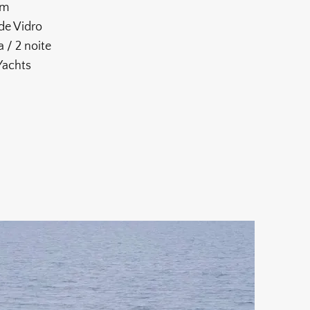
0m
de Vidro
a / 2 noite
 Yachts