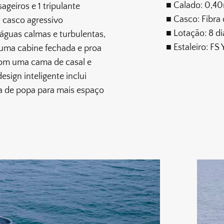
■ Calado: 0,4
geiros e 1 tripulante
■ Casco: Fibra 
u casco agressivo
■ Lotação: 8 di
guas calmas e turbulentas,
■ Estaleiro: FS
 uma cabine fechada e proa
com uma cama de casal e
esign inteligente inclui
a de popa para mais espaço