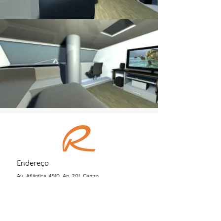
Endereço
Av. Atlântica, 4910, Ap. 201, Centro.
Balneário Camboriú/ SC – CEP: 88330-030
Emails:
clarice@rinaldi-yd.com.br
ricardo@rinaldi-yd.com.br