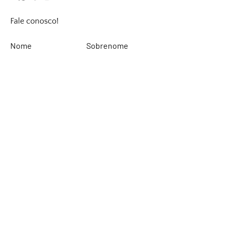
Fale conosco!
Nome
Sobrenome
Email
Deixe sua mensagem...
Enviar
Rinaldi Yacht Design