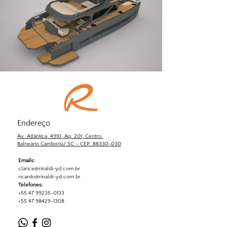
Endereço
Av. Atlântica, 4910, Ap. 201, Centro.
Balneário Camboriú/ SC – CEP: 88330-030
Emails:
clarice@rinaldi-yd.com.br
ricardo@rinaldi-yd.com.br
Telefones:
+55 47 99235-0133
+55 47 98429-1308