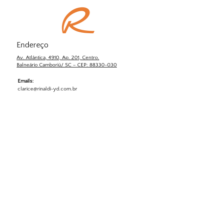
Endereço
Av. Atlântica, 4910, Ap. 201, Centro.
Balneário Camboriú/ SC – CEP: 88330-030
Emails:
clarice@rinaldi-yd.com.br
ricardo@rinaldi-yd.com.br
Telefones:
+55 47 99235-0133
+55 47 98429-1308
Fale conosco!
Nome
Sobrenome